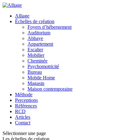
Alliage
Échelles de création
Foyers d’hébergement
Auditorium
Abbaye
Appartement
Escalier
Mobilier
Cheminée
Psychomotricité
Bureau
Mobile Home
Magasin
Maison contemporaine
Méthode
Perceptions
Références
RCD
Articles
Contact
Sélectionner une page
Les échelles de création