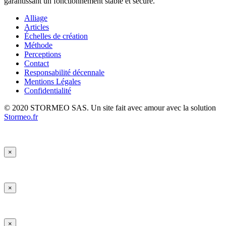
garantissant un fonctionnement stable et sécure.
Alliage
Articles
Échelles de création
Méthode
Perceptions
Contact
Responsabilité décennale
Mentions Légales
Confidentialité
© 2020 STORMEO SAS. Un site fait avec amour avec la solution
Stormeo.fr
×
×
×