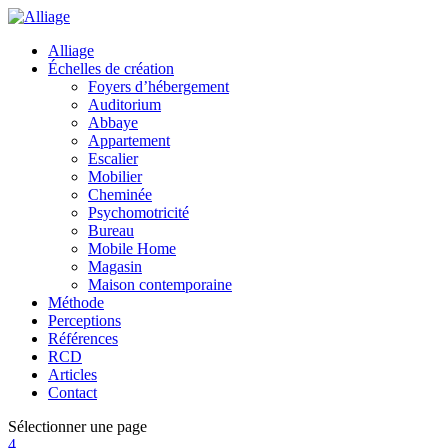
Alliage
Échelles de création
Foyers d’hébergement
Auditorium
Abbaye
Appartement
Escalier
Mobilier
Cheminée
Psychomotricité
Bureau
Mobile Home
Magasin
Maison contemporaine
Méthode
Perceptions
Références
RCD
Articles
Contact
Sélectionner une page
4