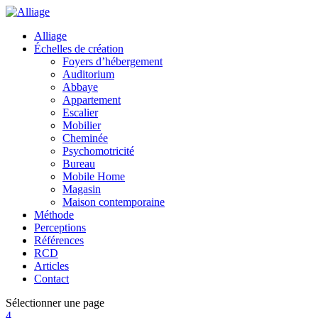
Alliage
Échelles de création
Foyers d’hébergement
Auditorium
Abbaye
Appartement
Escalier
Mobilier
Cheminée
Psychomotricité
Bureau
Mobile Home
Magasin
Maison contemporaine
Méthode
Perceptions
Références
RCD
Articles
Contact
Sélectionner une page
4