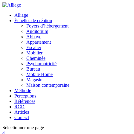
Alliage
Échelles de création
Foyers d’hébergement
Auditorium
Abbaye
Appartement
Escalier
Mobilier
Cheminée
Psychomotricité
Bureau
Mobile Home
Magasin
Maison contemporaine
Méthode
Perceptions
Références
RCD
Articles
Contact
Sélectionner une page
4