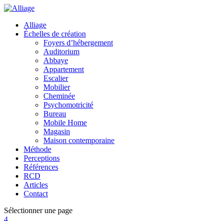
Alliage
Échelles de création
Foyers d’hébergement
Auditorium
Abbaye
Appartement
Escalier
Mobilier
Cheminée
Psychomotricité
Bureau
Mobile Home
Magasin
Maison contemporaine
Méthode
Perceptions
Références
RCD
Articles
Contact
Sélectionner une page
4