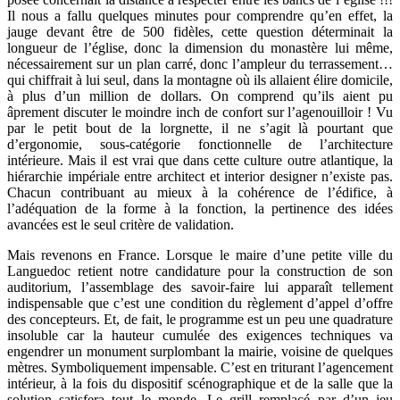
Il nous a fallu quelques minutes pour comprendre qu’en effet, la
jauge devant être de 500 fidèles, cette question déterminait la
longueur de l’église, donc la dimension du monastère lui même,
nécessairement sur un plan carré, donc l’ampleur du terrassement…
qui chiffrait à lui seul, dans la montagne où ils allaient élire domicile,
à plus d’un million de dollars. On comprend qu’ils aient pu
âprement discuter le moindre inch de confort sur l’agenouilloir ! Vu
par le petit bout de la lorgnette, il ne s’agit là pourtant que
d’ergonomie, sous-catégorie fonctionnelle de l’architecture
intérieure. Mais il est vrai que dans cette culture outre atlantique, la
hiérarchie impériale entre architect et interior designer n’existe pas.
Chacun contribuant au mieux à la cohérence de l’édifice, à
l’adéquation de la forme à la fonction, la pertinence des idées
avancées est le seul critère de validation.
Mais revenons en France. Lorsque le maire d’une petite ville du
Languedoc retient notre candidature pour la construction de son
auditorium, l’assemblage des savoir-faire lui apparaît tellement
indispensable que c’est une condition du règlement d’appel d’offre
des concepteurs. Et, de fait, le programme est un peu une quadrature
insoluble car la hauteur cumulée des exigences techniques va
engendrer un monument surplombant la mairie, voisine de quelques
mètres. Symboliquement impensable. C’est en triturant l’agencement
intérieur, à la fois du dispositif scénographique et de la salle que la
solution satisfera tout le monde. Le grill remplacé par d’un jeu