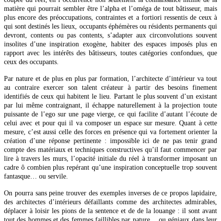
matière qui pourrait sembler être l’alpha et l’oméga de tout bâtisseur, mais
plus encore des préoccupations, contraintes et a fortiori ressentis de ceux à
qui sont destinés les lieux, occupants éphémères ou résidents permanents qui
devront, contents ou pas contents, s’adapter aux circonvolutions souvent
insolites d’une inspiration exogène, habiter des espaces imposés plus en
rapport avec les intérêts des bâtisseurs, toutes catégories confondues, que
ceux des occupants.
Par nature et de plus en plus par formation, l’architecte d’intérieur va tout
au contraire exercer son talent créateur à partir des besoins finement
identifiés de ceux qui habitent le lieu. Partant le plus souvent d’un existant
par lui même contraignant, il échappe naturellement à la projection toute
puissante de l’ego sur une page vierge, ce qui facilite d’autant l’écoute de
celui avec et pour qui il va composer un espace sur mesure. Quant à cette
mesure, c’est aussi celle des forces en présence qui va fortement orienter la
création d’une réponse pertinente : impossible ici de ne pas tenir grand
compte des matériaux et techniques constructives qu’il faut commencer par
lire à travers les murs, l’opacité initiale du réel à transformer imposant un
cadre ô combien plus repérant qu’une inspiration conceptuelle trop souvent
fantasque… ou servile.
On pourra sans peine trouver des exemples inverses de ce propos lapidaire,
des architectes d’intérieurs défaillants comme des architectes admirables,
déplacer à loisir les pions de la sentence et de de la louange : il sont avant
tout des hommes et des femmes faillibles par nature… ou géniaux dans leur