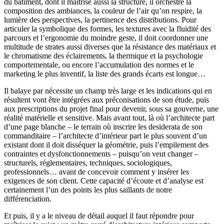
du bâtiment, dont il maîtrise aussi la structure, il orchestre la
composition des ambiances, la couleur de l’air qu’on respire, la
lumière des perspectives, la pertinence des distributions. Pour
articuler la symbolique des formes, les textures avec la fluidité des
parcours et l’ergonomie du moindre geste, il doit coordonner une
multitude de strates aussi diverses que la résistance des matériaux et
le chromatisme des éclairements, la thermique et la psychologie
comportementale, ou encore l’accumulation des normes et le
marketing le plus inventif, la liste des grands écarts est longue…
Il balaye par nécessite un champ très large et les indications qui en
résultent vont être intégrées aux préconisations de son étude, puis
aux prescriptions du projet final pour devenir, sous sa gouverne, une
réalité matérielle et sensitive. Mais avant tout, là où l’architecte part
d’une page blanche – le terrain où inscrire les desiderata de son
commanditaire – l’architecte d’intérieur part le plus souvent d’un
existant dont il doit disséquer la géométrie, puis l’empilement des
contraintes et dysfonctionnements – puisqu’on veut changer –
structurels, réglementaires, techniques, sociologiques,
professionnels… avant de concevoir comment y insérer les
exigences de son client. Cette capacité d’écoute et d’analyse est
certainement l’un des points les plus saillants de notre
différenciation.
Et puis, il y a le niveau de détail auquel il faut répondre pour