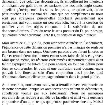
demeurant, que celui des décorateurs, ils embellissent les intérieurs
en traitant avec goût toutes ces surfaces que nos amis anglo-saxons
appellent génériquement les skins, les peaux, ce qu’on voit, qu’on
peut toucher. Et il est vrai d’ailleurs que ces compétences ne nous
sont pas étrangères puisqu’elles concluent généralement nos
prestations qui vont même un peu plus loin, jusqu’à la création du
mobilier voire des objets concourant à la satisfaction de nos
donneurs d’ordres. C’est du reste le sens premier du D, pour design,
qui clôture notre acronyme UNAID, au sens du design d’auteur.
Mais avant ce D, il y a AI, pour architecte d’intérieur. Évidemment,
l’ignorance de cette dimension première n’a pas manqué de soulever
une bronca dans nos rangs. Quelques paroles vives furent lancées en
l’air et retombèrent fort heureusement sans faire de blessés graves.
Mais quand même, les réactons enflammées démontrèrent qu’il allait
falloir expliquer, ne fut-ce que pour apaiser, en tout cas définir pour
bien se comprendre. Et puis, si une confusion aussi dommageable
pouvait faire florès au sein d’une corporation aussi proche, quoi
d’étonnant alors qu’elle se propage indument dans le grand public.
Au demeurant, nous avons souvent à ferrailler avec cette restriction
de notre domaine lorsque les architectes nous traitent de décorateurs,
appellation voulue par eux rabaissante. Nous ne manquons
pas alors de les réduire à un rôle de façadiers et ainsi va la guégerre
corporatiste d’un autre temps qui peut se poursuivre sine die. Mais à