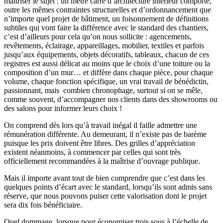
maîtriser le sujet : un mètre carré d’architecture intérieur comporte,
outre les mêmes contraintes structurelles et d’ordonnancement que
n’importe quel projet de bâtiment, un foisonnement de définitions
subtiles qui vont faire la différence avec le standard des chantiers,
c’est d’ailleurs pour cela qu’on nous sollicite : agencements,
revêtements, éclairage, appareillages, mobilier, textiles et parfois
jusqu’aux équipements, objets décoratifs, tableaux, chacun de ces
registres est aussi délicat au moins que le choix d’une toiture ou la
composition d’un mur… et diffère dans chaque pièce, pour chaque
volume, chaque fonction spécifique, un vrai travail de bénédictin,
passionnant, mais combien chronophage, surtout si on se mêle,
comme souvent, d’accompagner nos clients dans des showrooms ou
des salons pour informer leurs choix !
On comprend dès lors qu’à travail inégal il faille admettre une
rémunération différente. Au demeurant, il n’existe pas de barème
puisque les prix doivent être libres. Des grilles d’appréciation
existent néanmoins, à commencer par celles qui sont très
officiellement recommandées à la maîtrise d’ouvrage publique.
Mais il importe avant tout de bien comprendre que c’est dans les
quelques points d’écart avec le standard, lorsqu’ils sont admis sans
réserve, que nous pouvons puiser cette valorisation dont le projet
sera dix fois bénéficiaire.
Quel dommage, lorsque pour économiser trois sous à l’échelle de