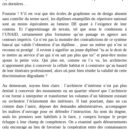
ces dernières…
Foutaise ! S’il est vrai que des écoles de graphisme ou de design abusent
sans contrôle du terme sacré, les diplômes estampillés du répertoire national
sont au moins équivalents au fameux DE quant à l’exigence de leur
contenu. Et l’apprentissage de terrain, tel que nous le conduisons à
l’UNAID, certainement plus formateur qu’un passage en agence aux
contours imprécis. Ce n’est pas la moindre des contradictions de ce système
bancal qui valide l’obtention d’un diplôme… pour un métier qui n’est ni
reconnu ni protégé : il revient à signifier au jeune diplômé “tu as le droit de
te mettre au service d’un qui n’en sait pas plus que toi” et peut-être moins
ajoute la petite voix. Qui plus est, comme on l’a vu, les architectes
n’apprennent plus à concevoir la cellule habitat et à construire qu’au hasard
de leur itinéraire professionnel, alors où peut bien résider la validité de cette
discrimination dégradante ?
Au demeurant, soyons bien clairs : l’architecte d’intérieur n’est pas plus
destiné à concevoir des monuments ou un quartier rénové que l’architecte
n’est formé à interpréter et transformer les volumes d’un bâtiment existant
ou orchestrer l’éclairement des intérieurs. Il faut pourtant, dans un cas
comme dans l’autre, déposer des demandes administratives, accompagner
les maîtres d’ouvrage pour en défendre l’instruction. Au nom du dogme,
seuls les premiers sont habilités à le faire, y compris lorsque le projet
échappe à leur champ de compétences. On a examiné quels détournements
cela encourage au lieu de favoriser la coopération entre des connaissances