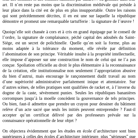
art. Il n’en reste pas moins que la discrimination médiévale qui préside à
leur place dans la cité est de plus en plus insupportable. Outre les raisons
qui sont précédemment décrites, il en est une sur laquelle la république
démontre et promeut une remarquable tartufferie : la signature de l’œuvre !
Quoiqu’elle soit chassée à cors et à cris en grand équipage par le conseil de
l’ordre, la signature de complaisance, péché capital des adoubés du Saint-
Siège, est un secret de polichinelle. Quelle qu’en soit la forme, plus au
moins adaptée à la tolérance du moment, elle révèle par définition
l’abomination de son principe. Véritable insulte à la propriété intellectuelle,
elle impose d’apposer sur une construction le nom de celui qui ne l’a pas
conçue. Spoliation officielle au droit le plus élémentaire à la reconnaissance
de la création, elle institutionnalise non seulement l’appropriation abusive
du bien d’autrui, mais encourage le rançonnement dudit travail au nom
d’une supériorité administrative parfaitement inique et attentatoire. Sur
d’autres scènes, de telles pratiques sont qualifiées de racket et, à l’inverse du
dogme de la caste, sévèrement punies. Seules les républiques bananières
corrompues jusqu’à la moelle concèdent la gouvernance de tels principes.
Ou bien, faut-il admettre que prendre un crayon pour dessiner du bâtiment
relève d’un acte sacré que seuls les initiés peuvent entreprendre ? Faut-il
accepter qu’un certificat délivré par des professeurs prévale sur la
connaissance opérationnelle de leur objet ?
On objectera évidemment que les études en école d’architecture sont bien
supérieures à celles des écoles d’architecture intérieure, plus “sérieuses” que