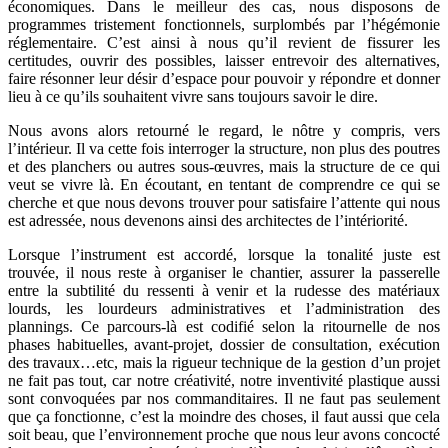
économiques. Dans le meilleur des cas, nous disposons de
programmes tristement fonctionnels, surplombés par l’hégémonie
réglementaire. C’est ainsi à nous qu’il revient de fissurer les
certitudes, ouvrir des possibles, laisser entrevoir des alternatives,
faire résonner leur désir d’espace pour pouvoir y répondre et donner
lieu à ce qu’ils souhaitent vivre sans toujours savoir le dire.
Nous avons alors retourné le regard, le nôtre y compris, vers
l’intérieur. Il va cette fois interroger la structure, non plus des poutres
et des planchers ou autres sous-œuvres, mais la structure de ce qui
veut se vivre là. En écoutant, en tentant de comprendre ce qui se
cherche et que nous devons trouver pour satisfaire l’attente qui nous
est adressée, nous devenons ainsi des architectes de l’intériorité.
Lorsque l’instrument est accordé, lorsque la tonalité juste est
trouvée, il nous reste à organiser le chantier, assurer la passerelle
entre la subtilité du ressenti à venir et la rudesse des matériaux
lourds, les lourdeurs administratives et l’administration des
plannings. Ce parcours-là est codifié selon la ritournelle de nos
phases habituelles, avant-projet, dossier de consultation, exécution
des travaux…etc, mais la rigueur technique de la gestion d’un projet
ne fait pas tout, car notre créativité, notre inventivité plastique aussi
sont convoquées par nos commanditaires. Il ne faut pas seulement
que ça fonctionne, c’est la moindre des choses, il faut aussi que cela
soit beau, que l’environnement proche que nous leur avons concocté