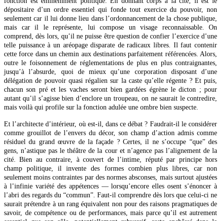
fonction est éminemment politique. En donnant corps à la cité, il est le
dépositaire d’un ordre essentiel qui fonde tout exercice du pouvoir, non
seulement car il lui donne lieu dans l’ordonnancement de la chose publique,
mais car il le représente, lui compose un visage reconnaissable. On
comprend, dès lors, qu’il ne puisse être question de confier l’exercice d’une
telle puissance à un aréopage disparate de radicaux libres. Il faut contenir
cette force dans un chemin aux destinations parfaitement référencées. Alors,
outre le foisonnement de réglementations de plus en plus contraignantes,
jusqu’à l’absurde, quoi de mieux qu’une corporation disposant d’une
délégation de pouvoir quasi régalien sur la caste qu’elle régente ? Et puis,
chacun son pré et les vaches seront bien gardées égrène le dicton ; pour
autant qu’il s’agisse bien d’enclore un troupeau, on ne saurait le contredire,
mais voilà qui profile sur la fonction adulée une ombre bien suspecte.
Et l’architecte d’intérieur, où est-il, dans ce débat ? Faudrait-il le considérer
comme grouillot de l’envers du décor, son champ d’action admis comme
résiduel du grand œuvre de la façade ? Certes, il ne s’occupe “que” des
gens, n’astique pas le théâtre de la cour et n’agence pas l’alignement de la
cité. Bien au contraire, à couvert de l’intime, réputé par principe hors
champ politique, il invente des formes combien plus libres, car non
seulement moins contraintes par des normes absconses, mais surtout ajustées
à l’infinie variété des appétences — lorsqu’encore elles osent s’énoncer à
l’abri des regards du “commun”. Faut-il comprendre dès lors que celui-ci ne
saurait prétendre à un rang équivalent non pour des raisons pragmatiques de
savoir, de compétence ou de performances, mais parce qu’il est autrement