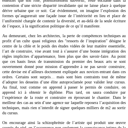
essentiel que son rôle, potentiellement subversif, reste enchâssé dans la
contention d’une stricte disparité invalidante qui ne laisse place à quelque
dérive urbaine que ce soit. Car évidemment, on imagine l’explosion des
formes qu’augurerait une façade issue de l’intériorité en lieu et place de
l’uniformité chargée de contenir la diversité, et au-delà de la seule écriture
de l’espace, à la signification politique de ce qu’il manifeste.
Au demeurant, chez les architectes, la perte de compétences techniques au
profit d’un culte quasi religieux des “ressorts de l’inspiration” désigne le
centre de la cible et le poids des études vidées de leur matière essentielle,
l’art de construire, vise avant tout à s’assurer d’une bonne intégration des
règles implicites d’appartenance, bien plus que des savoir-faire. Au point
que ces hauts lieux de transmission du premier des beaux arts se sont
ouvertement donné pour mission d’apprendre à ne pas savoir construire,
cette devise est d’ailleurs doctement expliquée aux novices entrant dans ces
ordres. Certains sont surpris… mais sont bien contraints tout de même
d’adopter les desseins d’une élite autoproclamée pour valider leur cursus.
Au final, tout comme on apprend à passer le permis de conduire, on
apprend ici à obtenir le diplôme. Plus tard, on saura conduire par
l’expérience de la route et construire en éprouvant le chantier. Dans le
meilleur des cas au sein d’une agence sur laquelle reposera l’acquisition des
techniques, mais rien n’interdit de signer quelques milliers de m2 au sortir
du cursus.
On encourage ainsi la schizophrénie de l’artiste qui produit une œuvre
coupée du réel, en l’occurrence non seulement la connaissance intime de la