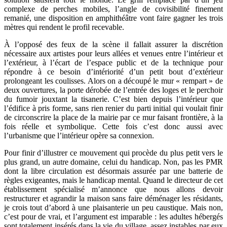
complexe de perches mobiles, l’angle de covisibilité finement
remanié, une disposition en amphithéâtre vont faire gagner les trois
mètres qui rendent le profil recevable.
À l’opposé des feux de la scène il fallait assurer la discrétion
nécessaire aux artistes pour leurs allées et venues entre l’intérieur et
l’extérieur, à l’écart de l’espace public et de la technique pour
répondre à ce besoin d’intériorité d’un petit bout d’extérieur
prolongeant les coulisses. Alors on a découpé le mur « rempart » de
deux ouvertures, la porte dérobée de l’entrée des loges et le perchoir
du fumoir jouxtant la tisanerie. C’est bien depuis l’intérieur que
l’édifice à pris forme, sans rien renier du parti initial qui voulait finir
de circonscrire la place de la mairie par ce mur faisant frontière, à la
fois réelle et symbolique. Cette fois c’est donc aussi avec
l’urbanisme que l’intérieur opère sa connexion.
Pour finir d’illustrer ce mouvement qui procède du plus petit vers le
plus grand, un autre domaine, celui du handicap. Non, pas les PMR
dont la libre circulation est désormais assurée par une batterie de
règles exigeantes, mais le handicap mental. Quand le directeur de cet
établissement spécialisé m’annonce que nous allons devoir
restructurer et agrandir la maison sans faire déménager les résidants,
je crois tout d’abord à une plaisanterie un peu caustique. Mais non,
c’est pour de vrai, et l’argument est imparable : les adultes hébergés
sont totalement insérés dans la vie du village, assez instables par eux