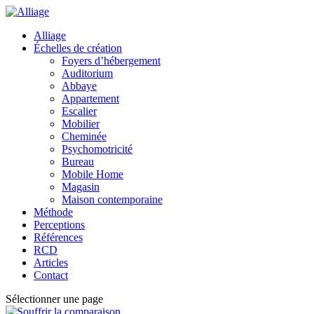
Alliage
Échelles de création
Foyers d’hébergement
Auditorium
Abbaye
Appartement
Escalier
Mobilier
Cheminée
Psychomotricité
Bureau
Mobile Home
Magasin
Maison contemporaine
Méthode
Perceptions
Références
RCD
Articles
Contact
Sélectionner une page