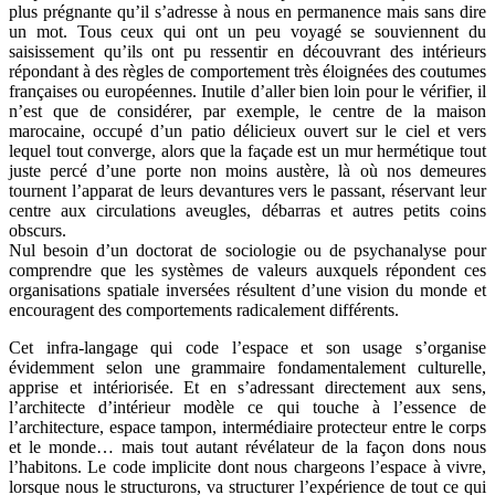
plus prégnante qu’il s’adresse à nous en permanence mais sans dire
un mot. Tous ceux qui ont un peu voyagé se souviennent du
saisissement qu’ils ont pu ressentir en découvrant des intérieurs
répondant à des règles de comportement très éloignées des coutumes
françaises ou européennes. Inutile d’aller bien loin pour le vérifier, il
n’est que de considérer, par exemple, le centre de la maison
marocaine, occupé d’un patio délicieux ouvert sur le ciel et vers
lequel tout converge, alors que la façade est un mur hermétique tout
juste percé d’une porte non moins austère, là où nos demeures
tournent l’apparat de leurs devantures vers le passant, réservant leur
centre aux circulations aveugles, débarras et autres petits coins
obscurs.
Nul besoin d’un doctorat de sociologie ou de psychanalyse pour
comprendre que les systèmes de valeurs auxquels répondent ces
organisations spatiale inversées résultent d’une vision du monde et
encouragent des comportements radicalement différents.
Cet infra-langage qui code l’espace et son usage s’organise
évidemment selon une grammaire fondamentalement culturelle,
apprise et intériorisée. Et en s’adressant directement aux sens,
l’architecte d’intérieur modèle ce qui touche à l’essence de
l’architecture, espace tampon, intermédiaire protecteur entre le corps
et le monde… mais tout autant révélateur de la façon dons nous
l’habitons. Le code implicite dont nous chargeons l’espace à vivre,
lorsque nous le structurons, va structurer l’expérience de tout ce qui