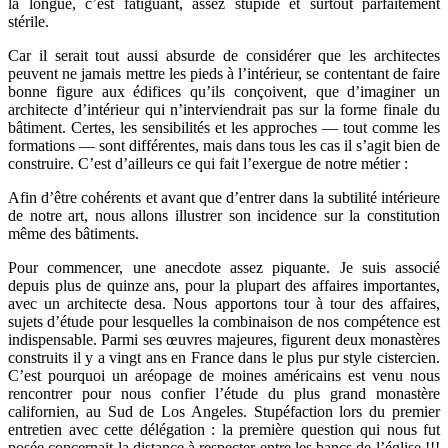
la longue, c’est fatiguant, assez stupide et surtout parfaitement
stérile.
Car il serait tout aussi absurde de considérer que les architectes
peuvent ne jamais mettre les pieds à l’intérieur, se contentant de faire
bonne figure aux édifices qu’ils conçoivent, que d’imaginer un
architecte d’intérieur qui n’interviendrait pas sur la forme finale du
bâtiment. Certes, les sensibilités et les approches — tout comme les
formations — sont différentes, mais dans tous les cas il s’agit bien de
construire. C’est d’ailleurs ce qui fait l’exergue de notre métier :
Afin d’être cohérents et avant que d’entrer dans la subtilité intérieure
de notre art, nous allons illustrer son incidence sur la constitution
même des bâtiments.
Pour commencer, une anecdote assez piquante. Je suis associé
depuis plus de quinze ans, pour la plupart des affaires importantes,
avec un architecte desa. Nous apportons tour à tour des affaires,
sujets d’étude pour lesquelles la combinaison de nos compétence est
indispensable. Parmi ses œuvres majeures, figurent deux monastères
construits il y a vingt ans en France dans le plus pur style cistercien.
C’est pourquoi un aréopage de moines américains est venu nous
rencontrer pour nous confier l’étude du plus grand monastère
californien, au Sud de Los Angeles. Stupéfaction lors du premier
entretien avec cette délégation : la première question qui nous fut
posée concernait la distance à respecter entre les bancs de l’église !!!